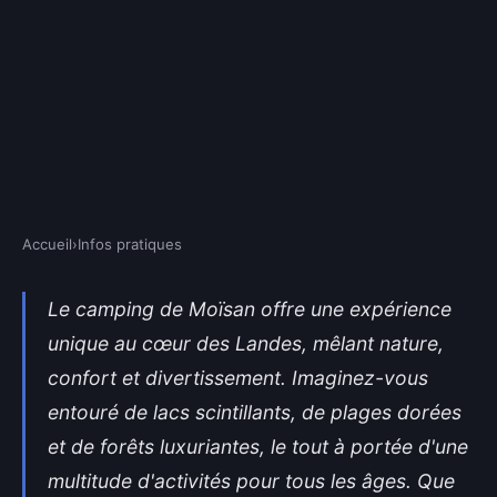
Accueil
›
Infos pratiques
INFOS PRATIQUES
Découvrez le camping de
Le camping de Moïsan offre une expérience
unique au cœur des Landes, mêlant nature,
moïsan: un séjour inoubliable
confort et divertissement. Imaginez-vous
dans les landes
entouré de lacs scintillants, de plages dorées
Nina
•
3 mars 2025
•
7 min de lecture
et de forêts luxuriantes, le tout à portée d'une
multitude d'activités pour tous les âges. Que