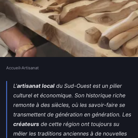
Accueil
›
Artisanat
ARTISANAT
Artisanat local : rencontre avec
L'
artisanat local
du Sud-Ouest est un pilier
culturel et économique. Son historique riche
les créateurs du Sud-Ouest de la
remonte à des siècles, où les savoir-faire se
France
transmettent de génération en génération. Les
Nina
•
31 janvier 2025
•
4 min de lecture
créateurs
de cette région ont toujours su
mêler les traditions anciennes à de nouvelles